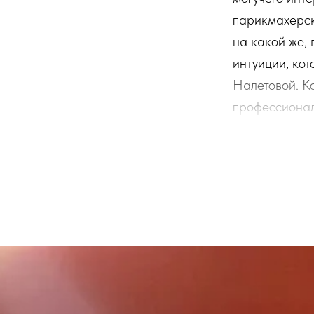
парикмахерск
на какой же, 
интуиции, ко
Налетовой. К
профессионал 
уверены, что 
школу, вы ока
и те окончани
месяцев проле
сами! Хочу п
вложенные в 
стараниям, б
оставляете ча
вас радовали