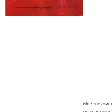
Мое знакомст
могучего инт