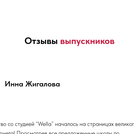
Отзывы
выпускников
Инна Жигалова
во со студией “Wella” началось на страницах великог
ернета! Просмотрев все предложенные школы по