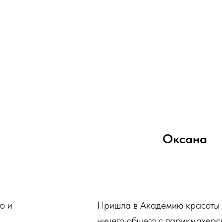
Оксана
о и
Пришла в Академию красоты
ничего общего с парикмахерс