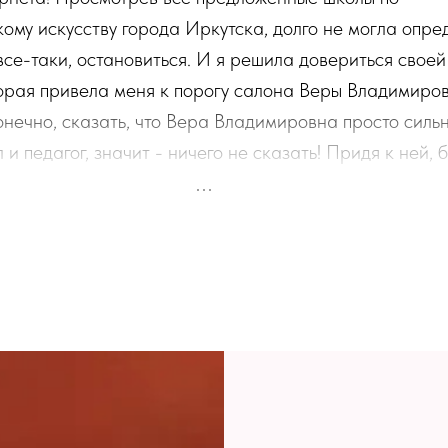
ому искусству города Иркутска, долго не могла опре
все-таки, остановиться. И я решила довериться своей
торая привела меня к порогу салона Веры Владимиро
онечно, сказать, что Вера Владимировна просто силь
и педагог, значит - ничего не сказать! Придя к ней, б
вас не отпустят без должных знаний и навыков! И попа
зываетесь в семье, где принимают и любят каждого "
я учебы не бросят на произвол судьбы! Для меня неск
тели как несколько дней! Каждый день ноги несли на
облагодарить Веру Владимировну и Ольгу Юрьевну за
нас - своих учеников силы и время. Благодаря вашим
удущие парикмахеры обретают уверенность в себе! В
стичку себя в каждой из нас! Я желаю, чтоб результат
! Чтоб жизненная энергия наполняла ваши сердца